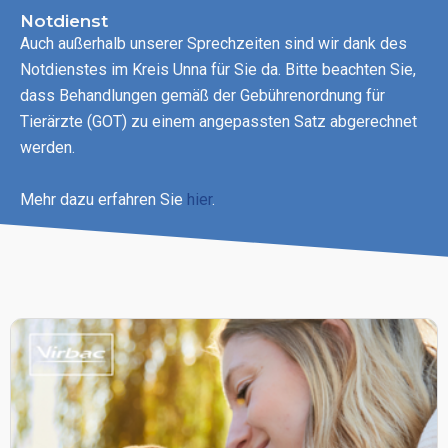
Notdienst
Auch außerhalb unserer Sprechzeiten sind wir dank des
Notdienstes im Kreis Unna für Sie da. Bitte beachten Sie,
dass Behandlungen gemäß der Gebührenordnung für
Tierärzte (GOT) zu einem angepassten Satz abgerechnet
werden.
Mehr dazu erfahren Sie
hier
.